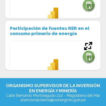
Participación de fuentes RER en el 
consumo primario de energía
ORGANISMO SUPERVISOR DE LA INVERSIÓN
EN ENERGÍA Y MINERÍA
Calle Bernardo Monteagudo 222 - Magdalena del Mar
atencionalcliente@osinergmin.gob.pe