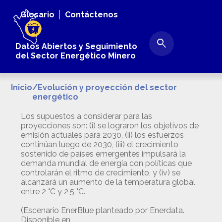
Glosario
Contáctenos
search
Datos Abiertos y Seguimiento
del Sector Energético Minero
Inicio
Evolución y proyección del sector
energético
Los supuestos a considerar para las
proyecciones son: (i) se lograron los objetivos de
emisión actuales para 2030, (ii) los esfuerzos
continúan luego de 2030, (iii) el crecimiento
sostenido de países emergentes impulsará la
demanda mundial de energía con políticas que
controlarán el ritmo de crecimiento, y (iv) se
alcanzará un aumento de la temperatura global
entre 2 °C y 2,5 °C.
(Escenario EnerBlue planteado por Enerdata.
Disponible en